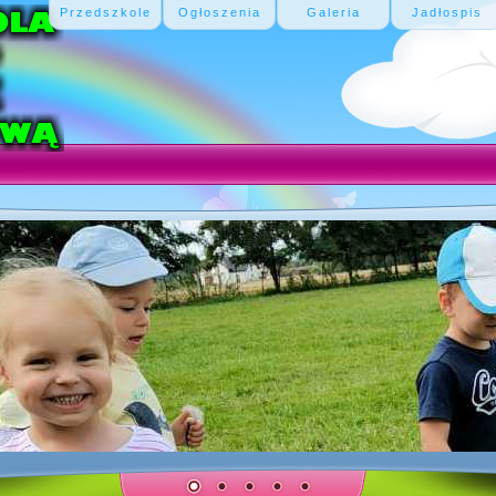
Przedszkole
Ogłoszenia
Galeria
Jadłospis