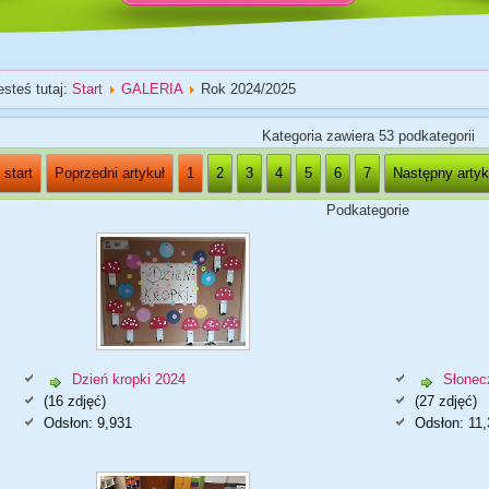
esteś tutaj:
Start
GALERIA
Rok 2024/2025
Kategoria zawiera 53 podkategorii
start
Poprzedni artykuł
1
2
3
4
5
6
7
Następny artyk
Podkategorie
Dzień kropki 2024
Słonec
(16 zdjęć)
(27 zdjęć)
Odsłon: 9,931
Odsłon: 11,