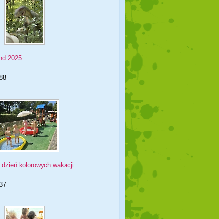
and 2025
88
 dzień kolorowych wakacji
37