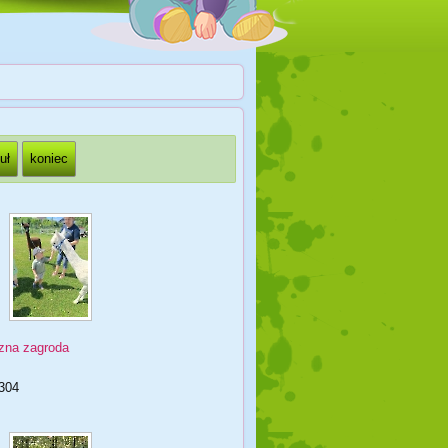
uł
koniec
zna zagroda
304