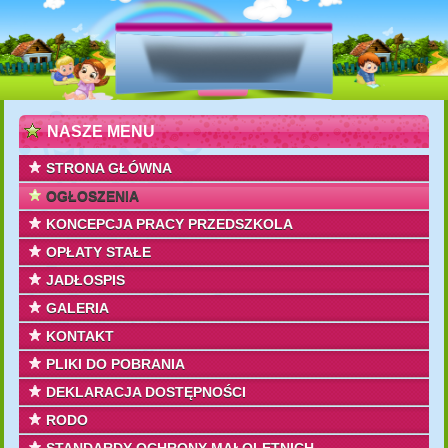
NASZE MENU
STRONA GŁÓWNA
OGŁOSZENIA
KONCEPCJA PRACY PRZEDSZKOLA
OPŁATY STAŁE
JADŁOSPIS
GALERIA
KONTAKT
PLIKI DO POBRANIA
DEKLARACJA DOSTĘPNOŚCI
RODO